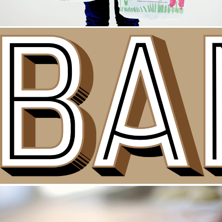
Jeu typographique Banette
Banette