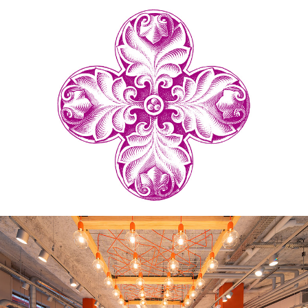
Villa Ponciago
Bouchard Père et fils