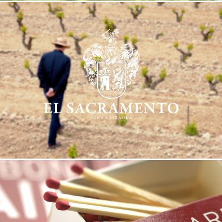
El Sacramento
El Sacramento