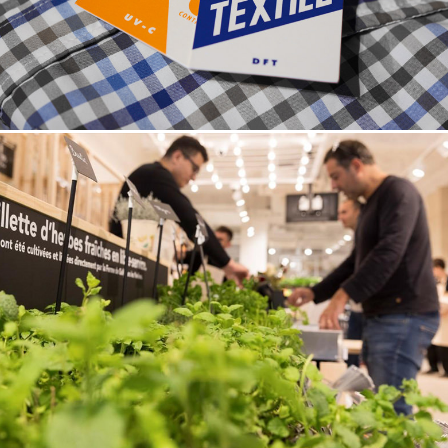
Franprix Noé
Franprix