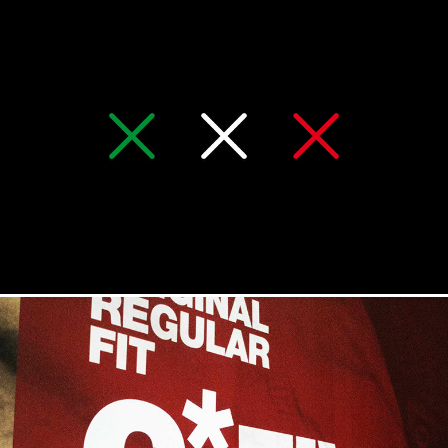
Collection Noire
Celio
Jeans