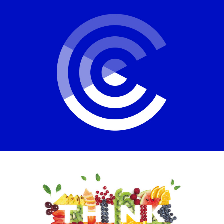
Identité Semaine de la Critique
Semaine de la Critique