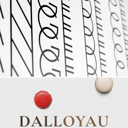
Identité visuelle
Les Toqués du Pain
Maison d'Officier de Bouche depuis 1682
Dalloyau