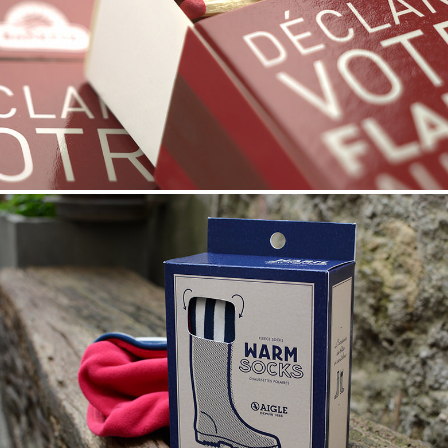
Les objets Banette
Banette
Warm Socks
Aigle