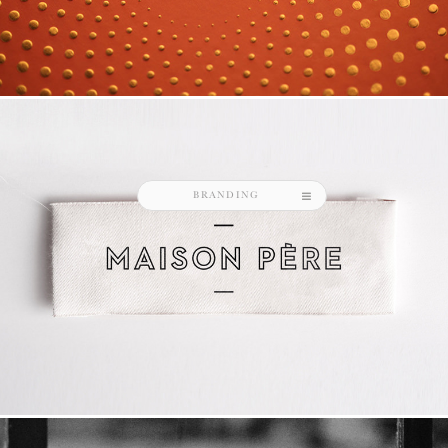
BRANDING
Maison Père
Maison Père