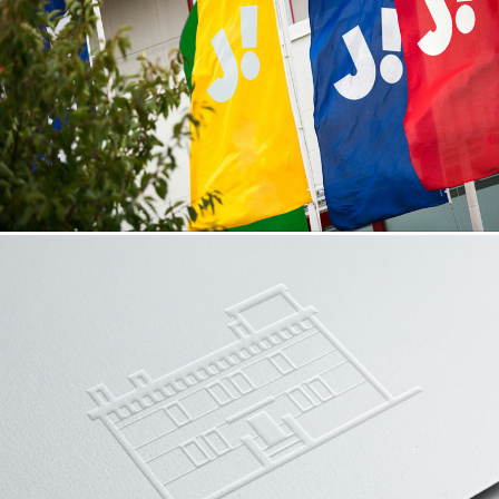
Identité visuelle
Jouéclub
La Villa Marx
Lagardère Travel Retail